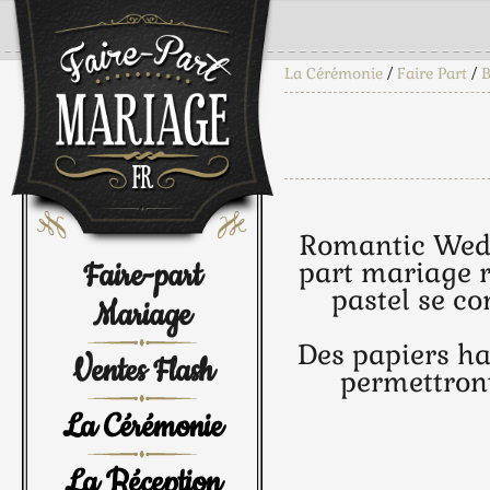
La Cérémonie
/
Faire Part
/
B
Romantic Weddi
Faire-part
part mariage r
pastel se co
Mariage
Des papiers ha
Ventes Flash
permettront
La Cérémonie
La Réception