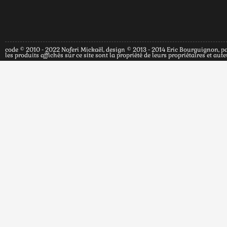
code © 2010 - 2022 Noferi Mickaël, design © 2013 - 2014 Eric Bourguignon, p
les produits affichés sur ce site sont la propriété de leurs propriétaires et a