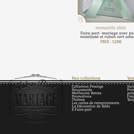
romantic chic
Faire-part -mariage avec pa
matelassé et ruban vert ama
PRIX : 1.23€
Nos collections
Vot
Collection Prestige
Sui
Nouveautés
Pro
Meilleures Ventes
per
Promotions
Frai
Thèmes
Tari
Les cartes de remerciements
La Décoration de Table
E Faire-part