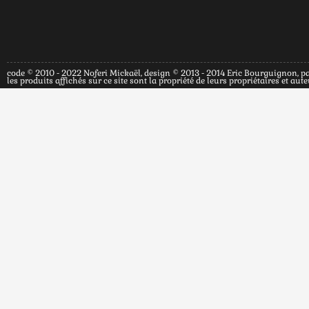
code © 2010 - 2022 Noferi Mickaël, design © 2013 - 2014 Eric Bourguignon, p
les produits affichés sur ce site sont la propriété de leurs propriétaires et a