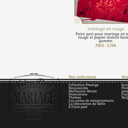
mariage en rouge
Faire part pour mariage en t
rouge et papier texturé hau
gamme.
PRIX : 2.73€
Nos collections
Vot
Collection Prestige
Sui
Nouveautés
Pro
Meilleures Ventes
per
Promotions
Frai
Thèmes
Tari
Les cartes de remerciements
La Décoration de Table
E Faire-part