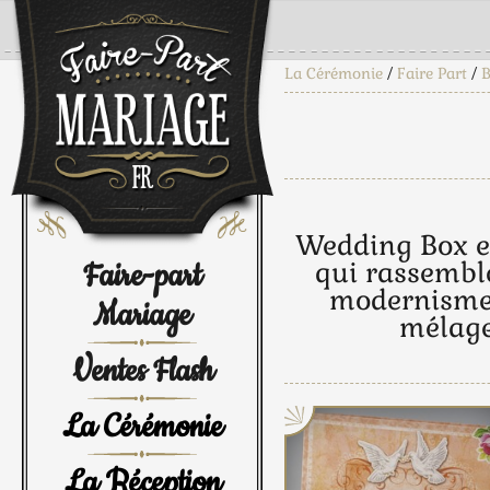
La Cérémonie
/
Faire Part
/
B
Wedding Box e
Faire-part
qui rassemble
modernisme 
Mariage
mélage
Ventes Flash
La Cérémonie
La Réception