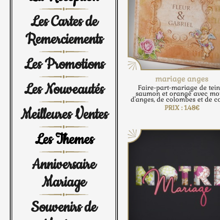
Les Cartes de
Remerciements
Les Promotions
mariage anges
Les Nouveautés
Faire-part-mariage de tein
saumon et orangé avec mot
d'anges, de colombes et de c
PRIX : 1.48€
Meilleures Ventes
Les Themes
Anniversaire
Mariage
Souvenirs de