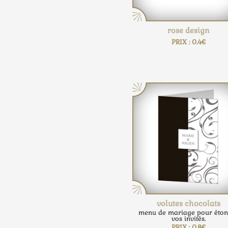
rose design
PRIX : 0.4€
volutes chocolats
menu de mariage pour éton
vos invités.
PRIX : 0.8€