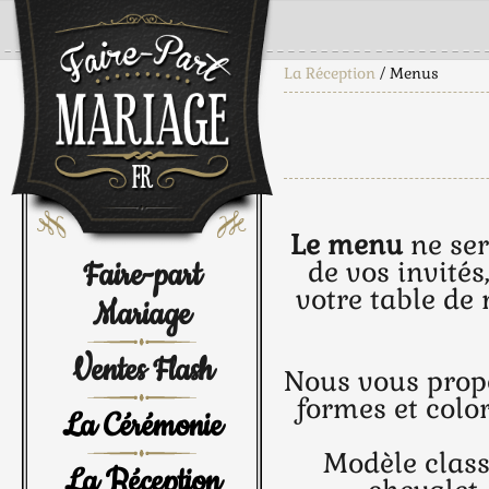
La Réception
/ Menus
Le menu
ne ser
Faire-part
de vos invités
votre table de 
Mariage
Ventes Flash
Nous vous pro
formes et colo
La Cérémonie
Modèle class
La Réception