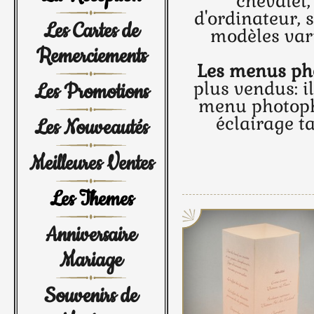
chevalet
d'ordinateur,
Les Cartes de
modèles vari
Remerciements
Les menus ph
plus vendus: i
Les Promotions
menu photopho
éclairage t
Les Nouveautés
Meilleures Ventes
Les Themes
Anniversaire
Mariage
Souvenirs de