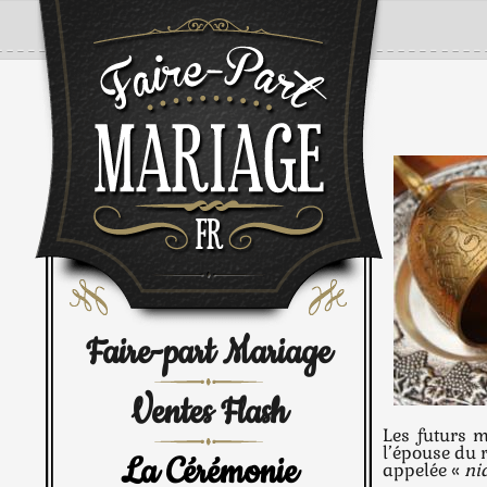
Faire-part Mariage
Ventes Flash
Les futurs 
l’épouse du r
La Cérémonie
appelée «
ni