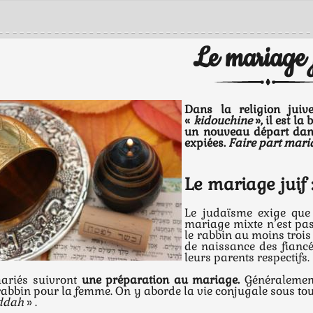
Le mariage 
Dans la religion juiv
«
kidouchine
», il est l
un nouveau départ dans
expiées.
Faire part mari
Le mariage juif 
Le judaïsme exige que 
mariage mixte n’est pas
le rabbin au moins trois 
de naissance des fiancés
leurs parents respectifs.
mariés suivront
une préparation au mariage.
Généralement
abbin pour la femme. On y aborde la vie conjugale sous tous 
ddah
» .