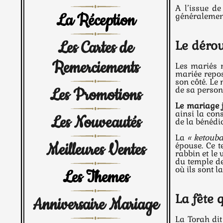
A l’issue de
La Réception
généralement
Les Cartes de
Le dérou
Remerciements
Les mariés n
mariée repos
son côté. L
Les Promotions
de sa person
Le mariage j
ainsi la cons
Les Nouveautés
de la bénédi
La
« ketouba
Meilleures Ventes
épouse. Ce t
rabbin et le
du temple de
où ils sont l
Les Themes
La fête 
Anniversaire Mariage
La Torah dit