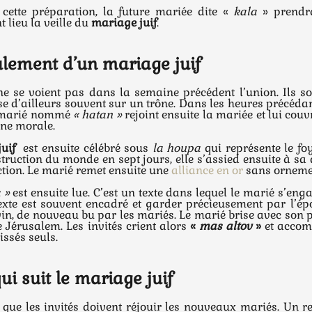
 cette préparation, la future mariée dite «
kala
» prendra
 lieu la veille du
mariage juif
.
lement d’un mariage juif
e se voient pas dans la semaine précédent l’union. Ils so
e d’ailleurs souvent sur un trône. Dans les heures précédan
e marié nommé
« hatan »
rejoint ensuite la mariée et lui cou
ne morale.
uif
est ensuite célébré sous
la houpa
qui représente le foy
truction du monde en sept jours, elle s’assied ensuite à sa 
ction. Le marié remet ensuite une
alliance en or
sans orneme
 »
est ensuite lue. C’est un texte dans lequel le marié s’enga
exte est souvent encadré et garder précieusement par l’épo
 vin, de nouveau bu par les mariés. Le marié brise avec son p
 Jérusalem. Les invités crient alors
«
mas altov
»
et accom
aissés seuls.
qui suit le mariage juif
 que les invités doivent réjouir les nouveaux mariés. Un r